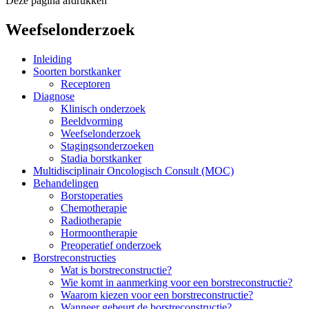
Deze pagina afdrukken
Weefselonderzoek
Inleiding
Soorten borstkanker
Receptoren
Diagnose
Klinisch onderzoek
Beeldvorming
Weefselonderzoek
Stagingsonderzoeken
Stadia borstkanker
Multidisciplinair Oncologisch Consult (MOC)
Behandelingen
Borstoperaties
Chemotherapie
Radiotherapie
Hormoontherapie
Preoperatief onderzoek
Borstreconstructies
Wat is borstreconstructie?
Wie komt in aanmerking voor een borstreconstructie?
Waarom kiezen voor een borstreconstructie?
Wanneer gebeurt de borstreconstructie?