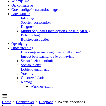
Wie zijn we
Op consultatie
Goedaardige borstaandoeningen
Borstkanker
Inleiding
Soorten borstkanker
Diagnose
Multidisciplinair Oncologisch Consult (MOC)
Behandelingen
Borstreconstructies
Opvolging
Ondersteuning
Hoe omgaan met diagnose borstkanker?
Impact borstkanker op je omgeving
Seksualiteit en intimiteit
Sociale dienst
Lotgenotencontact
Voeding
Oncorevalidatie
Nazorg
Werkhervatting
Home
Borstkanker
Diagnose
Weefselonderzoek