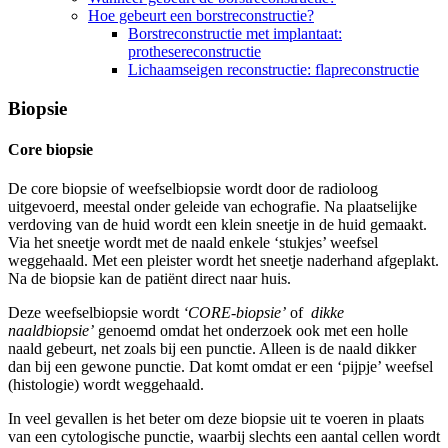
Hoe gebeurt een borstreconstructie?
Borstreconstructie met implantaat:
prothesereconstructie
Lichaamseigen reconstructie: flapreconstructie
Biopsie
Core biopsie
De core biopsie of weefselbiopsie wordt door de radioloog
uitgevoerd, meestal onder geleide van echografie. Na plaatselijke
verdoving van de huid wordt een klein sneetje in de huid gemaakt.
Via het sneetje wordt met de naald enkele ‘stukjes’ weefsel
weggehaald. Met een pleister wordt het sneetje naderhand afgeplakt.
Na de biopsie kan de patiënt direct naar huis.
Deze weefselbiopsie wordt
‘CORE-biopsie’
of
dikke
naaldbiopsie’
genoemd omdat het onderzoek ook met een holle
naald gebeurt, net zoals bij een punctie. Alleen is de naald dikker
dan bij een gewone punctie. Dat komt omdat er een ‘pijpje’ weefsel
(histologie) wordt weggehaald.
In veel gevallen is het beter om deze biopsie uit te voeren in plaats
van een cytologische punctie, waarbij slechts een aantal cellen wordt